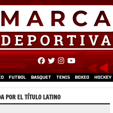
fab
fab
fab
fab
fa-
fa-
fa-
fa-
facebook
twitter
instagram
youtube
IO
FUTBOL
BASQUET
TENIS
BOXEO
HOCKEY
A POR EL TÍTULO LATINO