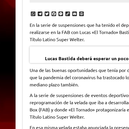
W
T
T
F
M
C
E
P
h
e
w
a
e
o
m
r
a
l
i
c
s
p
a
i
En la serie de suspensiones que ha tenido el dep
t
e
t
e
s
y
i
n
realizarse en la FAB con Lucas «El Tornado» Bast
s
g
t
b
e
L
l
t
A
r
e
o
n
i
F
Título Latino Super Welter.
p
a
r
o
g
n
r
p
m
k
e
k
i
r
e
n
Lucas Bastida deberá esperar un poco
d
l
y
Una de las buenas oportunidades que tenía por d
que la pandemia del coronavirus ha trastocado los
mediano plazo también.
A la serie de suspensiones de eventos deportivos
reprogramación de la velada que iba a desarroll
Box (FAB) y donde «El Tornado» protagonizaría 
Título Latino Super Welter.
En esa misma velada estaba anunciada la presenc