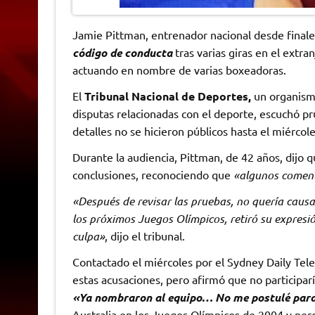
Jamie Pittman, entrenador nacional desde final
código de conducta
tras varias giras en el extra
actuando en nombre de varias boxeadoras.
El
Tribunal Nacional de Deportes,
un organism
disputas relacionadas con el deporte, escuchó p
detalles no se hicieron públicos hasta el miércole
Durante la audiencia, Pittman, de 42 años, dijo 
conclusiones, reconociendo que
«algunos coment
«Después de revisar las pruebas, no quería causa
los próximos Juegos Olímpicos, retiró su expresi
culpa»
, dijo el tribunal.
Contactado el miércoles por el Sydney Daily Tel
estas acusaciones, pero afirmó que no participar
«Ya nombraron al equipo… No me postulé para
Australia en los Juegos Olímpicos de 2004 y per