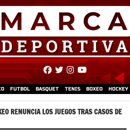
fab
fab
fab
fab
fa-
fa-
fa-
fa-
facebook
twitter
instagram
youtube
IO
FUTBOL
BASQUET
TENIS
BOXEO
HOCKEY
EO RENUNCIA LOS JUEGOS TRAS CASOS DE