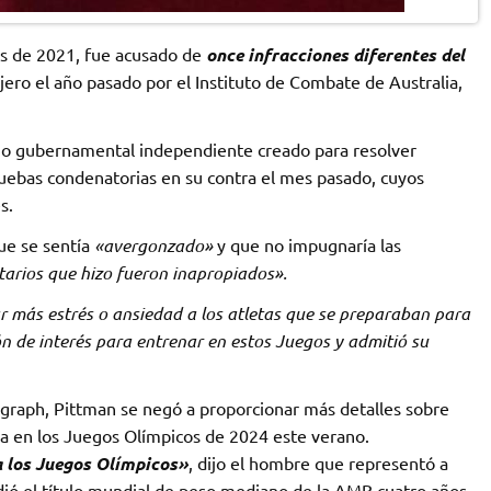
es de 2021, fue acusado de
once infracciones diferentes del
njero el año pasado por el Instituto de Combate de Australia,
o gubernamental independiente creado para resolver
ruebas condenatorias en su contra el mes pasado, cuyos
s.
que se sentía
«avergonzado»
y que no impugnaría las
arios que hizo fueron inapropiados».
r más estrés o ansiedad a los atletas que se preparaban para
ón de interés para entrenar en estos Juegos y admitió su
egraph, Pittman se negó a proporcionar más detalles sobre
ía en los Juegos Olímpicos de 2024 este verano.
 los Juegos Olímpicos»
, dijo el hombre que representó a
dió el título mundial de peso mediano de la AMB cuatro años