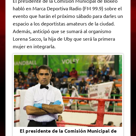
El presidente de la Comisión Municipal de Boxeo
t
e
t
e
s
y
i
n
habló en Marca Deportiva Radio (FM 99.9) sobre el
s
g
t
b
e
L
l
t
A
r
e
o
n
i
F
evento que harán el próximo sábado para darles un
p
a
r
o
g
n
r
p
m
k
e
k
i
espacio a los deportistas amateurs de la ciudad.
r
e
Además, anticipó que se sumará al organismo
n
d
Lorena Sacco, la hija de Uby que será la primera
l
mujer en integrarla.
y
El presidente de la Comisión Municipal de