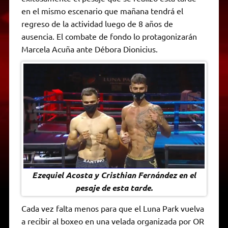
A
r
e
o
n
i
F
en el mismo escenario que mañana tendrá el
p
a
r
o
g
n
r
p
m
k
e
k
i
regreso de la actividad luego de 8 años de
r
e
ausencia. El combate de fondo lo protagonizarán
n
d
Marcela Acuña ante Débora Dionicius.
l
y
Ezequiel Acosta y Cristhian Fernández en el
pesaje de esta tarde.
Cada vez falta menos para que el Luna Park vuelva
a recibir al boxeo en una velada organizada por OR