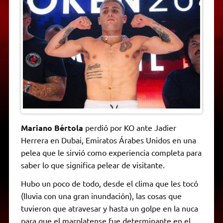
A
r
e
o
n
i
F
p
a
r
o
g
n
r
p
m
k
e
k
i
r
e
n
d
l
y
Mariano Bértola
perdió por KO ante Jadier
Herrera en Dubai, Emiratos Árabes Unidos en una
pelea que le sirvió como experiencia completa para
saber lo que significa pelear de visitante.
Hubo un poco de todo, desde el clima que les tocó
(lluvia con una gran inundación), las cosas que
tuvieron que atravesar y hasta un golpe en la nuca
para que el marplatense fue determinante en el