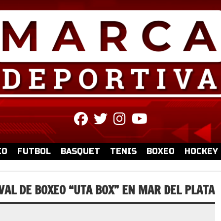
fab
fab
fab
fab
fa-
fa-
fa-
fa-
facebook
twitter
instagram
youtube
IO
FUTBOL
BASQUET
TENIS
BOXEO
HOCKEY
IVAL DE BOXEO “UTA BOX” EN MAR DEL PLATA