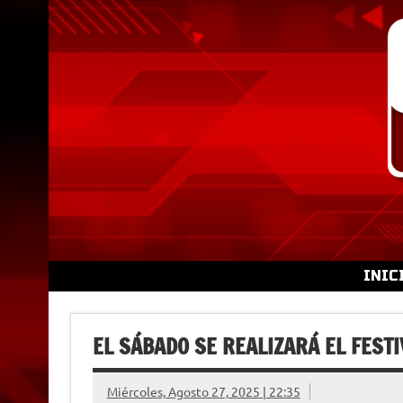
Skip
to
content
INIC
EL SÁBADO SE REALIZARÁ EL FEST
Miércoles, Agosto 27, 2025 | 22:35