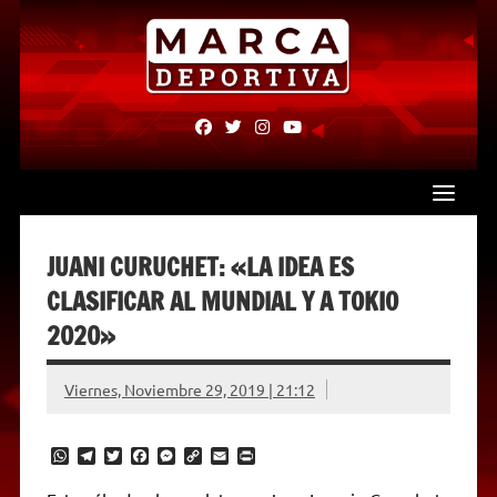
Skip
to
content
fab
fab
fab
fab
fa-
fa-
fa-
fa-
facebook
twitter
instagram
youtube
JUANI CURUCHET: «LA IDEA ES
CLASIFICAR AL MUNDIAL Y A TOKIO
2020»
Viernes, Noviembre 29, 2019 | 21:12
W
T
T
F
M
C
E
P
h
e
w
a
e
o
m
r
a
l
i
c
s
p
a
i