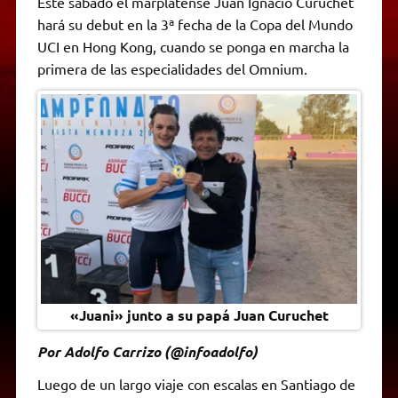
Este sábado el marplatense Juan Ignacio Curuchet
t
e
t
e
s
y
i
n
hará su debut en la 3ª fecha de la Copa del Mundo
s
g
t
b
e
L
l
t
A
r
e
o
n
i
F
UCI en Hong Kong, cuando se ponga en marcha la
p
a
r
o
g
n
r
p
m
k
e
k
i
primera de las especialidades del Omnium.
r
e
n
d
l
y
«Juani» junto a su papá Juan Curuchet
Por Adolfo Carrizo (@infoadolfo)
Luego de un largo viaje con escalas en Santiago de