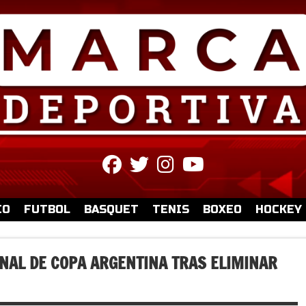
fab
fab
fab
fab
fa-
fa-
fa-
fa-
facebook
twitter
instagram
youtube
IO
FUTBOL
BASQUET
TENIS
BOXEO
HOCKEY
INAL DE COPA ARGENTINA TRAS ELIMINAR