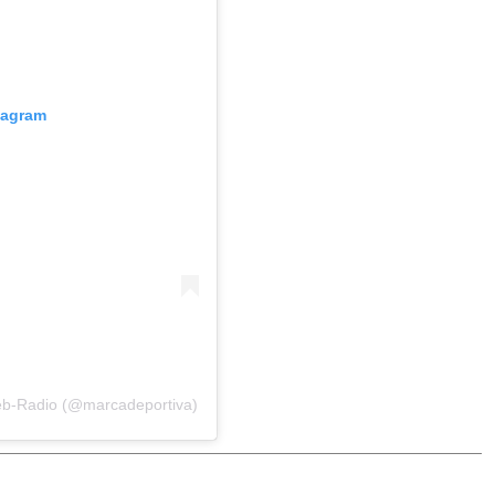
tagram
eb-Radio (@marcadeportiva)