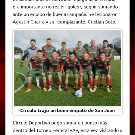
A
r
e
o
n
i
F
era importante no recibir goles y seguir sumando
p
a
r
o
g
n
r
p
m
k
e
k
i
ante un equipo de buena campaña. Se lesionaron
r
e
Agustín Charra y su reemplazante, Cristian Soto.
n
d
l
y
Círculo trajo un buen empate de San Juan
Círculo Deportivo pudo sumar un punto más
dentro del Torneo Federal «A», esta vez visitando a