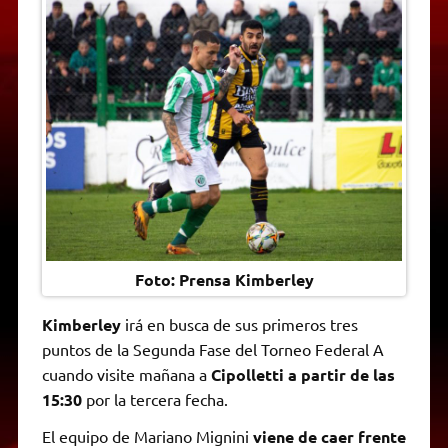
t
e
t
e
s
y
i
n
s
g
t
b
e
L
l
t
A
r
e
o
n
i
F
p
a
r
o
g
n
r
p
m
k
e
k
i
r
e
n
d
l
y
Foto: Prensa Kimberley
Kimberley
irá en busca de sus primeros tres
puntos de la Segunda Fase del Torneo Federal A
cuando visite mañana a
Cipolletti a partir de las
15:30
por la tercera fecha.
El equipo de Mariano Mignini
viene de caer frente