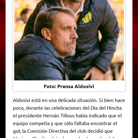
t
e
t
e
s
y
i
n
s
g
t
b
e
L
l
t
A
r
e
o
n
i
F
p
a
r
o
g
n
r
p
m
k
e
k
i
r
e
n
d
l
y
Foto: Prensa Aldosivi
Aldosivi está en una delicada situación. Si bien hace
poco, durante las celebraciones del Día del Hincha
el presidente Hernán Tillous había indicado que el
equipo competía y que sólo faltaba encontrar el
gol; la Comisión Directiva del club decidió que