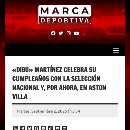
Skip
to
content
fab
fab
fab
fab
fa-
fa-
fa-
fa-
facebook
twitter
instagram
youtube
«DIBU» MARTÍNEZ CELEBRA SU
CUMPLEAÑOS CON LA SELECCIÓN
NACIONAL Y, POR AHORA, EN ASTON
VILLA
Martes, Septiembre 2, 2025 | 12:54
W
T
T
F
M
C
E
P