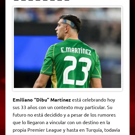
h
e
w
a
e
o
m
r
a
l
i
c
s
p
a
i
t
e
t
e
s
y
i
n
s
g
t
b
e
L
l
t
A
r
e
o
n
i
F
p
a
r
o
g
n
r
p
m
k
e
k
i
r
e
n
d
l
y
Emiliano “Dibu” Martínez
está celebrando hoy
sus 33 años con un contexto muy particular. Su
futuro no está decidido y a pesar de los rumores
que lo llegaron a vincular con un destino en la
propia Premier League y hasta en Turquía, todavía