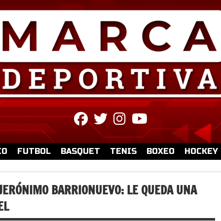
fab
fab
fab
fab
fa-
fa-
fa-
fa-
facebook
twitter
instagram
youtube
IO
FUTBOL
BASQUET
TENIS
BOXEO
HOCKEY
 JERÓNIMO BARRIONUEVO: LE QUEDA UNA
EL