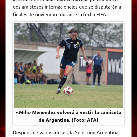
A
r
e
o
n
i
F
dos amistosos internacionales que se disputarán a
p
a
r
o
g
n
r
p
m
k
e
k
i
finales de noviembre durante la fecha FIFA.
r
e
n
d
l
y
«Mili» Menendez volverá a vestir la camiseta
de Argentina. (Foto: AFA)
Después de varios meses, la Selección Argentina