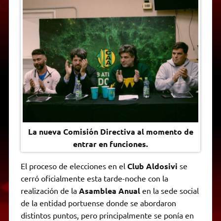
A
r
e
o
n
i
F
p
a
r
o
g
n
r
p
m
k
e
k
i
r
e
n
d
l
y
La nueva Comisión Directiva al momento de
entrar en funciones.
El proceso de elecciones en el
Club Aldosivi
se
cerró oficialmente esta tarde-noche con la
realización de la
Asamblea Anual
en la sede social
de la entidad portuense donde se abordaron
distintos puntos, pero principalmente se ponía en