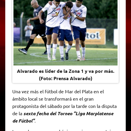
A
r
e
o
n
i
F
p
a
r
o
g
n
r
p
m
k
e
k
i
r
e
n
d
l
y
Alvarado es líder de la Zona 1 y va por más.
(Foto: Prensa Alvarado)
Una vez más el fútbol de Mar del Plata en el
ámbito local se transformará en el gran
protagonista del sábado por la tarde con la disputa
de la
sexta fecha del Torneo “Liga Marplatense
de Fútbol”
.