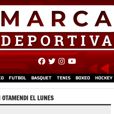
fab
fab
fab
fab
fa-
fa-
fa-
fa-
facebook
twitter
instagram
youtube
IO
FUTBOL
BASQUET
TENIS
BOXEO
HOCKEY
N OTAMENDI EL LUNES