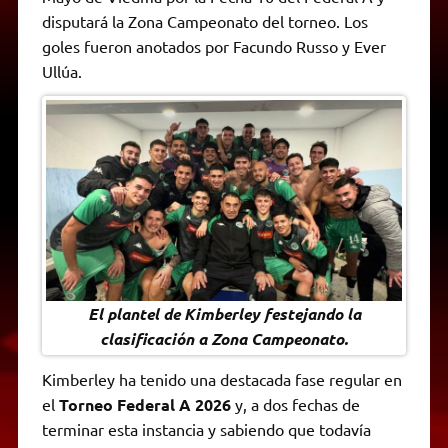
A
r
e
o
n
i
F
disputará la Zona Campeonato del torneo. Los
p
a
r
o
g
n
r
p
m
k
e
k
i
goles fueron anotados por Facundo Russo y Ever
r
e
Ullúa.
n
d
l
y
El plantel de Kimberley festejando la
clasificación a Zona Campeonato.
Kimberley ha tenido una destacada fase regular en
el
Torneo Federal A 2026
y, a dos fechas de
terminar esta instancia y sabiendo que todavía