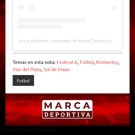
Una publicación compartida de Marca Deportiva (@marcadeportivamdp)
Temas en esta nota:
Federal A
,
Futbol
,
Kimberley
,
Mar del Plata
,
Sol de Mayo
Futbol
[xyz-ips snippet=»uveka»]