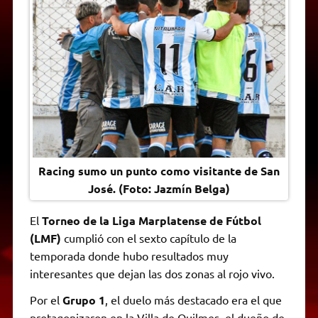
A
r
e
o
n
i
F
p
a
r
o
g
n
r
p
m
k
e
k
i
r
e
n
d
l
y
Racing sumo un punto como visitante de San
José. (Foto: Jazmín Belga)
El
Torneo de la Liga Marplatense de Fútbol
(LMF)
cumplió con el sexto capítulo de la
temporada donde hubo resultados muy
interesantes que dejan las dos zonas al rojo vivo.
Por el
Grupo 1
, el duelo más destacado era el que
protagonizaron en la Villa de Quilmes, el dueño de