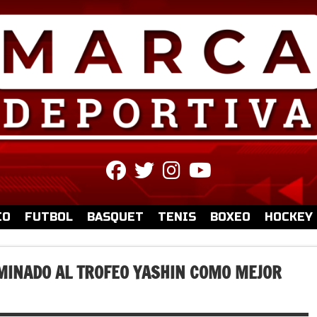
fab
fab
fab
fab
fa-
fa-
fa-
fa-
facebook
twitter
instagram
youtube
IO
FUTBOL
BASQUET
TENIS
BOXEO
HOCKEY
MINADO AL TROFEO YASHIN COMO MEJOR