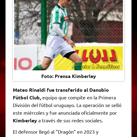
A
r
e
o
n
i
F
p
a
r
o
g
n
r
p
m
k
e
k
i
r
e
n
d
l
y
Foto: Prensa Kimberley
Mateo Rinaldi fue transferido al Danubio
Fútbol Club,
equipo que compite en la Primera
División del fútbol uruguayo. La operación se selló
este miércoles y fue anunciada oficialmente por
Kimberley
a través de sus redes sociales.
El defensor llegó al ”Dragón” en 2023 y