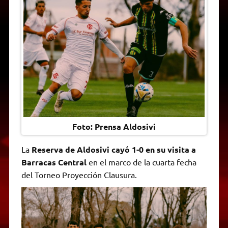
A
r
e
o
n
i
F
p
a
r
o
g
n
r
p
m
k
e
k
i
r
e
n
d
l
y
Foto: Prensa Aldosivi
La
Reserva de Aldosivi cayó 1-0 en su visita a
Barracas Central
en el marco de la cuarta fecha
del Torneo Proyección Clausura.