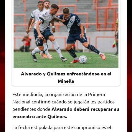
t
e
t
e
s
y
i
n
s
g
t
b
e
L
l
t
A
r
e
o
n
i
F
p
a
r
o
g
n
r
p
m
k
e
k
i
r
e
n
d
l
y
Alvarado y Quilmes enfrentándose en el
Minella
Este mediodía, la organización de la Primera
Nacional confirmó cuándo se jugarán los partidos
pendientes donde
Alvarado deberá recuperar su
encuentro ante Quilmes.
La fecha estipulada para este compromiso es el