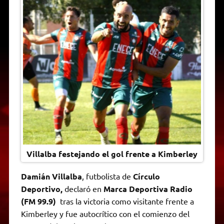
t
e
t
e
s
y
i
n
s
g
t
b
e
L
l
t
A
r
e
o
n
i
F
p
a
r
o
g
n
r
p
m
k
e
k
i
r
e
n
d
l
y
Villalba festejando el gol frente a Kimberley
Damián Villalba
, futbolista de
Círculo
Deportivo,
declaró en
Marca Deportiva Radio
(FM 99.9)
tras la victoria como visitante frente a
Kimberley y fue autocrítico con el comienzo del