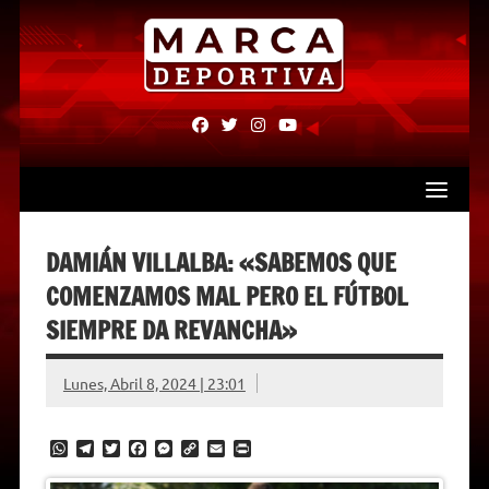
Skip
to
content
fab
fab
fab
fab
fa-
fa-
fa-
fa-
facebook
twitter
instagram
youtube
DAMIÁN VILLALBA: «SABEMOS QUE
COMENZAMOS MAL PERO EL FÚTBOL
SIEMPRE DA REVANCHA»
Lunes, Abril 8, 2024 | 23:01
W
T
T
F
M
C
E
P
h
e
w
a
e
o
m
r
a
l
i
c
s
p
a
i