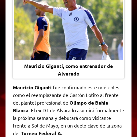
A
r
e
o
n
i
F
p
a
r
o
g
n
r
p
m
k
e
k
i
r
e
n
d
l
y
Mauricio Giganti, como entrenador de
Alvarado
Mauricio Giganti
fue confirmado este miércoles
como el reemplazante de Gastón Lotito al frente
del plantel profesional de
Olimpo de Bahía
Blanca
. El ex DT de Alvarado asumirá formalmente
la próxima semana y debutará como visitante
frente a Sol de Mayo, en un duelo clave de la zona
del
Torneo Federal A.