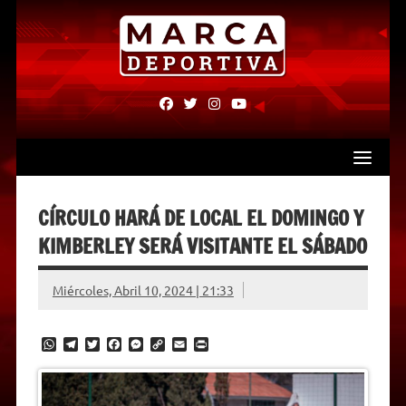
Skip
to
content
fab
fab
fab
fab
fa-
fa-
fa-
fa-
facebook
twitter
instagram
youtube
CÍRCULO HARÁ DE LOCAL EL DOMINGO Y
KIMBERLEY SERÁ VISITANTE EL SÁBADO
Miércoles, Abril 10, 2024 | 21:33
W
T
T
F
M
C
E
P
h
e
w
a
e
o
m
r
a
l
i
c
s
p
a
i
t
e
t
e
s
y
i
n
s
g
t
b
e
L
l
t