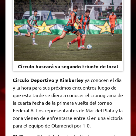
A
r
e
o
n
i
F
p
a
r
o
g
n
r
p
m
k
e
k
i
r
e
n
d
l
y
Círculo buscará su segundo triunfo de local
Círculo Deportivo y Kimberley
ya conocen el día
y la hora para sus próximos encuentros luego de
que esta tarde se diera a conocer el cronograma de
la cuarta fecha de la primera vuelta del torneo
Federal A. Los representantes de Mar del Plata y la
zona vienen de enfrentarse entre sí en una victoria
para el equipo de Otamendi por 1-0.