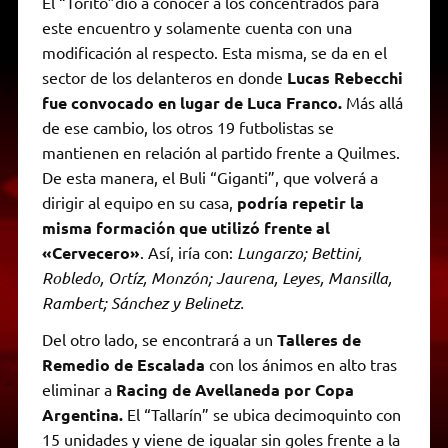
El “Torito”dio a conocer a los concentrados para
este encuentro y solamente cuenta con una
modificación al respecto. Esta misma, se da en el
sector de los delanteros en donde
Lucas Rebecchi
fue convocado en lugar de Luca Franco.
Más allá
de ese cambio, los otros 19 futbolistas se
mantienen en relación al partido frente a Quilmes.
De esta manera, el Buli “Giganti”, que volverá a
dirigir al equipo en su casa,
podría repetir la
misma formación que utilizó frente al
«Cervecero»
. Así, iría con:
Lungarzo; Bettini,
Robledo, Ortíz, Monzón; Jaurena, Leyes, Mansilla,
Rambert; Sánchez y Belinetz.
Del otro lado, se encontrará a un
Talleres de
Remedio de Escalada
con los ánimos en alto tras
eliminar a
Racing de Avellaneda por Copa
Argentina.
El “Tallarín” se ubica decimoquinto con
15 unidades y viene de igualar sin goles frente a la