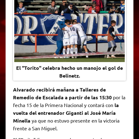
A
r
e
o
n
i
F
p
a
r
o
g
n
r
p
m
k
e
k
i
r
e
n
d
l
y
El "Torito" celebra hecho un manojo el gol de
Belinetz.
Alvarado recibirá mañana a Talleres de
Remedio de Escalada a partir de las 15:30
por la
fecha 15 de la Primera Nacional y contará con
la
vuelta del entrenador Giganti al José María
Minella
ya que no estuvo presente en la victoria
frente a San Miguel.