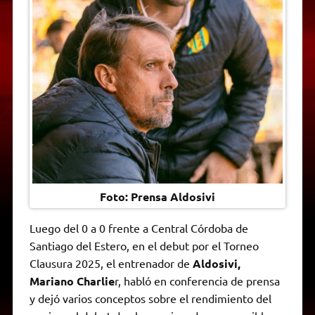
t
e
t
e
s
y
i
n
s
g
t
b
e
L
l
t
A
r
e
o
n
i
F
p
a
r
o
g
n
r
p
m
k
e
k
i
r
e
n
d
l
y
Foto: Prensa Aldosivi
Luego del 0 a 0 frente a Central Córdoba de
Santiago del Estero, en el debut por el Torneo
Clausura 2025, el entrenador de
Aldosivi,
Mariano Charlie
r, habló en conferencia de prensa
y dejó varios conceptos sobre el rendimiento del