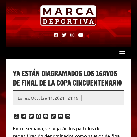
Skip
to
content
fab
fab
fab
fab
fa-
fa-
fa-
fa-
facebook
twitter
instagram
youtube
YA ESTÁN DIAGRAMADOS LOS 16AVOS
DE FINAL DE LA COPA CINCUENTENARIO
Lunes, Octubre 11, 2021 | 21:16
W
T
T
F
M
C
E
P
h
e
w
a
e
o
m
r
a
l
i
c
s
p
a
i
Entre semana, se jugarán los partidos de
t
e
t
e
s
y
i
n
reclasificación denominados como 16avos de final
s
g
t
b
e
L
l
t