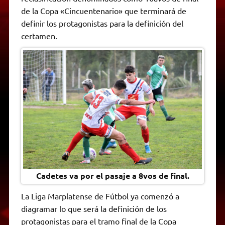
A
r
e
o
n
i
F
de la Copa «Cincuentenario» que terminará de
p
a
r
o
g
n
r
p
m
k
e
k
i
definir los protagonistas para la definición del
r
e
certamen.
n
d
l
y
Cadetes va por el pasaje a 8vos de final.
La Liga Marplatense de Fútbol ya comenzó a
diagramar lo que será la definición de los
protagonistas para el tramo final de la Copa