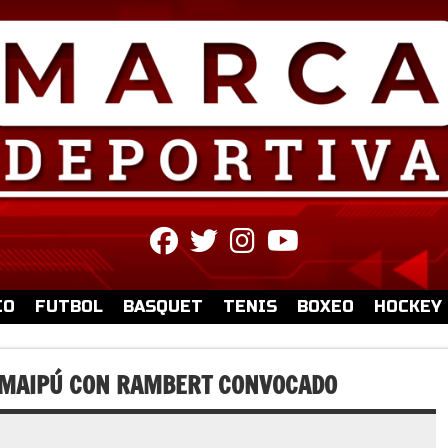
fab
fab
fab
fab
fa-
fa-
fa-
fa-
facebook
twitter
instagram
youtube
IO
FUTBOL
BASQUET
TENIS
BOXEO
HOCKEY
O MAIPÚ CON RAMBERT CONVOCADO