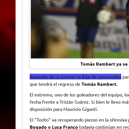
Tomás Rambert ya se r
Alvarado dio a conocer la lista de convocados
par
que tendrá el regreso de
Tomás Rambert.
El extremo, uno de los goleadores del equipo, l
fecha frente a Tristán Suárez. Si bien le llevo 
disposición para Mauricio Giganti.
El “Torito” va recuperando piezas en la ofensiva 
Bogado y Luca Franco
todavía continúan en rec