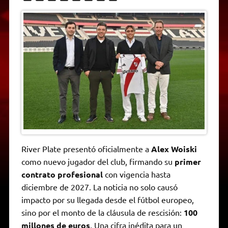
h
e
w
a
e
o
m
r
a
l
i
c
s
p
a
i
t
e
t
e
s
y
i
n
s
g
t
b
e
L
l
t
A
r
e
o
n
i
F
p
a
r
o
g
n
r
p
m
k
e
k
i
r
e
n
d
l
y
River Plate presentó oficialmente a
Alex Woiski
como nuevo jugador del club, firmando su
primer
contrato profesional
con vigencia hasta
diciembre de 2027. La noticia no solo causó
impacto por su llegada desde el fútbol europeo,
sino por el monto de la cláusula de rescisión:
100
millones de euros
. Una cifra inédita para un