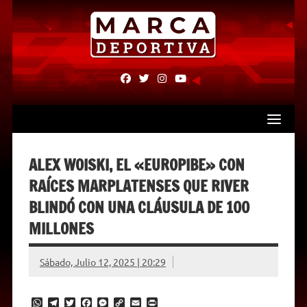
Skip
to
content
fab
fab
fab
fab
fa-
fa-
fa-
fa-
facebook
twitter
instagram
youtube
ALEX WOISKI, EL «EUROPIBE» CON
RAÍCES MARPLATENSES QUE RIVER
BLINDÓ CON UNA CLÁUSULA DE 100
MILLONES
Sábado, Julio 12, 2025 | 20:29
W
T
T
F
M
C
E
P