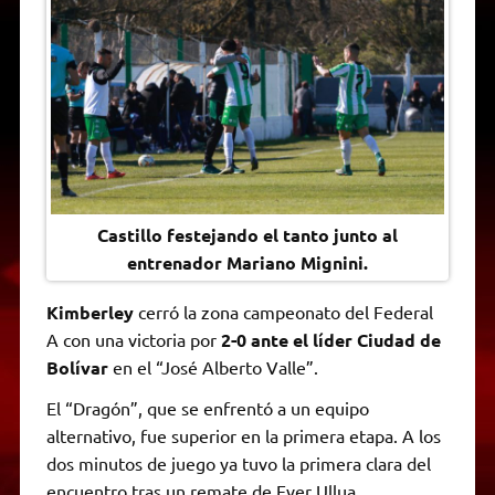
t
e
t
e
s
y
i
n
s
g
t
b
e
L
l
t
A
r
e
o
n
i
F
p
a
r
o
g
n
r
p
m
k
e
k
i
r
e
n
d
l
y
Castillo festejando el tanto junto al
entrenador Mariano Mignini.
Kimberley
cerró la zona campeonato del Federal
A con una victoria por
2-0 ante el líder Ciudad de
Bolívar
en el “José Alberto Valle”.
El “Dragón”, que se enfrentó a un equipo
alternativo, fue superior en la primera etapa. A los
dos minutos de juego ya tuvo la primera clara del
encuentro tras un remate de Ever Ullua.