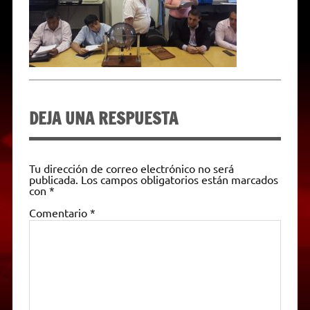
p
m
k
e
k
i
r
e
n
d
l
y
DEJA UNA RESPUESTA
Tu dirección de correo electrónico no será
publicada.
Los campos obligatorios están marcados
con
*
Comentario
*