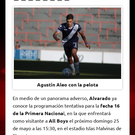
h
e
w
a
e
o
m
r
a
l
i
c
s
p
a
i
t
e
t
e
s
y
i
n
s
g
t
b
e
L
l
t
A
r
e
o
n
i
F
p
a
r
o
g
n
r
p
m
k
e
k
i
r
e
n
d
l
y
Agustin Aleo con la pelota
En medio de un panorama adverso,
Alvarado
ya
conoce la programación tentativa para la
fecha 16
de la Primera Naciona
l, en la que enfrentará
como visitante a
All Boys
el próximo domingo 25
de mayo a las 15:30, en el estadio Islas Malvinas de