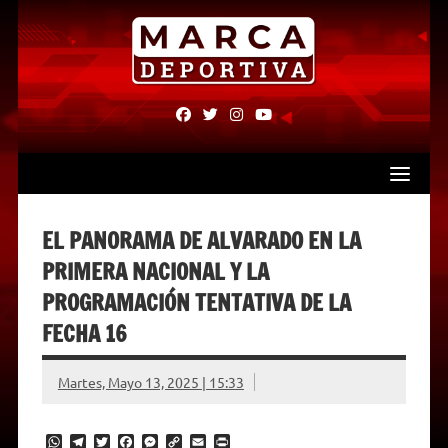
Skip
to
content
fab
fab
fab
fab
fa-
fa-
fa-
fa-
facebook
twitter
instagram
youtube
EL PANORAMA DE ALVARADO EN LA
PRIMERA NACIONAL Y LA
PROGRAMACIÓN TENTATIVA DE LA
FECHA 16
Martes, Mayo 13, 2025 | 15:33
W
T
T
F
M
C
E
P