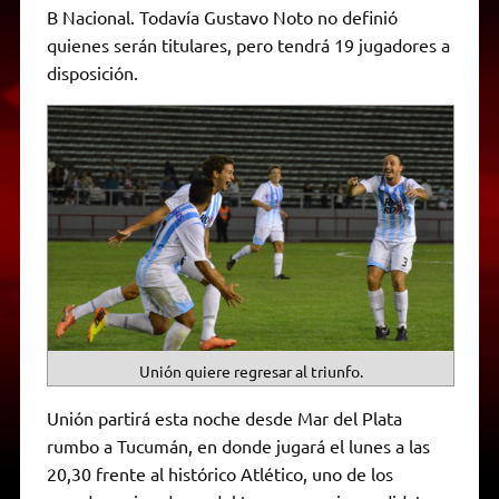
p
m
k
e
k
i
B Nacional. Todavía Gustavo Noto no definió
r
e
quienes serán titulares, pero tendrá 19 jugadores a
n
d
disposición.
l
y
Unión quiere regresar al triunfo.
Unión partirá esta noche desde Mar del Plata
rumbo a Tucumán, en donde jugará el lunes a las
20,30 frente al histórico Atlético, uno de los