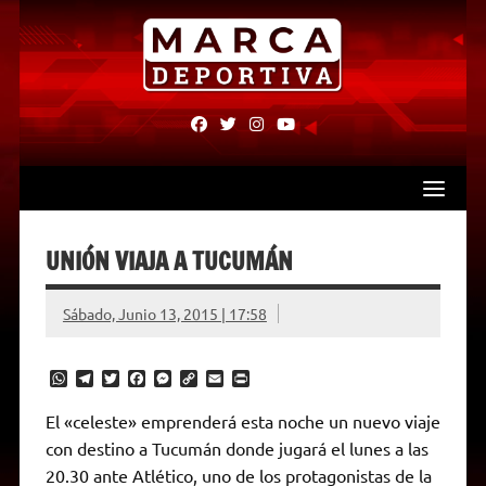
Skip
to
content
fab
fab
fab
fab
fa-
fa-
fa-
fa-
facebook
twitter
instagram
youtube
UNIÓN VIAJA A TUCUMÁN
Sábado, Junio 13, 2015 | 17:58
W
T
T
F
M
C
E
P
h
e
w
a
e
o
m
r
a
l
i
c
s
p
a
i
El «celeste» emprenderá esta noche un nuevo viaje
t
e
t
e
s
y
i
n
con destino a Tucumán donde jugará el lunes a las
s
g
t
b
e
L
l
t
A
r
e
o
n
i
F
20.30 ante Atlético, uno de los protagonistas de la
p
a
r
o
g
n
r