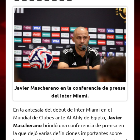
h
e
w
a
e
o
m
r
a
l
i
c
s
p
a
i
t
e
t
e
s
y
i
n
s
g
t
b
e
L
l
t
A
r
e
o
n
i
F
p
a
r
o
g
n
r
p
m
k
e
k
i
r
e
n
d
l
y
Javier Mascherano en la conferencia de prensa
del Inter Miami.
En la antesala del debut de Inter Miami en el
Mundial de Clubes ante Al Ahly de Egipto,
Javier
Mascherano
brindó una conferencia de prensa en
la que dejó varias definiciones importantes sobre