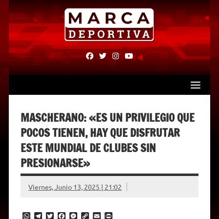
Skip
to
content
fab
fab
fab
fab
fa-
fa-
fa-
fa-
facebook
twitter
instagram
youtube
MASCHERANO: «ES UN PRIVILEGIO QUE
POCOS TIENEN, HAY QUE DISFRUTAR
ESTE MUNDIAL DE CLUBES SIN
PRESIONARSE»
Viernes, Junio 13, 2025 | 21:02
W
T
T
F
M
C
E
P