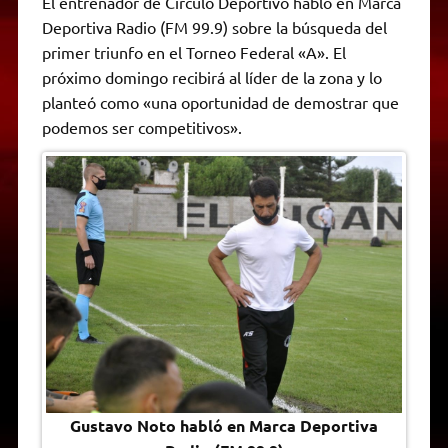
El entrenador de Círculo Deportivo habló en Marca
t
e
t
e
s
y
i
n
Deportiva Radio (FM 99.9) sobre la búsqueda del
s
g
t
b
e
L
l
t
A
r
e
o
n
i
F
primer triunfo en el Torneo Federal «A». El
p
a
r
o
g
n
r
p
m
k
e
k
i
próximo domingo recibirá al líder de la zona y lo
r
e
planteó como «una oportunidad de demostrar que
n
d
podemos ser competitivos».
l
y
Gustavo Noto habló en Marca Deportiva