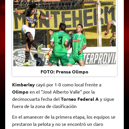
A
r
e
o
n
i
F
p
a
r
o
g
n
r
p
m
k
e
k
i
r
e
n
d
l
y
FOTO: Prensa Olimpo
Kimberley
cayó por 1-0 como local frente a
Olimpo
en el “José Alberto Valle” por la
decimocuarta fecha del
Torneo Federal A
y sigue
fuera de la zona de clasificación
En el amanecer de la primera etapa, los equipos se
prestaron la pelota y no se encontró un claro