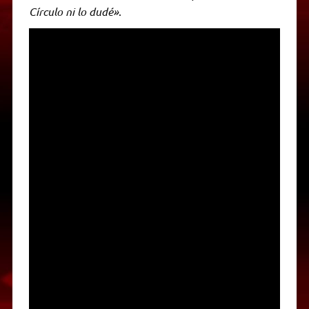
Círculo ni lo dudé»
.