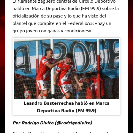
El flamante zaguero central de Círculo Deportivo
t
e
t
e
s
y
i
n
habló en Marca Deportiva Radio (FM 99.9) sobre la
s
g
t
b
e
L
l
t
A
r
e
o
n
i
F
oficialización de su pase y lo que ha visto del
p
a
r
o
g
n
r
p
m
k
e
k
i
plantel que compite en el Federal «A»: «hay un
r
e
grupo joven con ganas y condiciones».
n
d
l
y
Leandro Basterrechea habló en Marca
Deportiva Radio (FM 99.9)
Por Rodrigo Divito (@rodrigodivito)