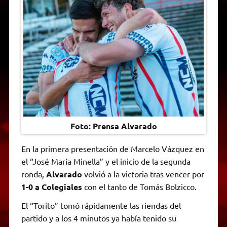
A
r
e
o
n
i
F
p
a
r
o
g
n
r
p
m
k
e
k
i
r
e
n
d
l
y
Foto: Prensa Alvarado
En la primera presentación de Marcelo Vázquez en
el “José María Minella” y el inicio de la segunda
ronda,
Alvarado
volvió a la victoria tras vencer por
1-0 a Colegiales
con el tanto de Tomás Bolzicco.
El “Torito” tomó rápidamente las riendas del
partido y a los 4 minutos ya había tenido su