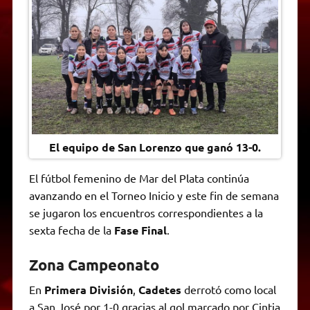
t
e
t
e
s
y
i
n
s
g
t
b
e
L
l
t
A
r
e
o
n
i
F
p
a
r
o
g
n
r
p
m
k
e
k
i
r
e
n
d
l
y
El equipo de San Lorenzo que ganó 13-0.
El fútbol femenino de Mar del Plata continúa
avanzando en el Torneo Inicio y este fin de semana
se jugaron los encuentros correspondientes a la
sexta fecha de la
Fase Final
.
Zona Campeonato
En
Primera División
,
Cadetes
derrotó como local
a San José por 1-0 gracias al gol marcado por Cintia