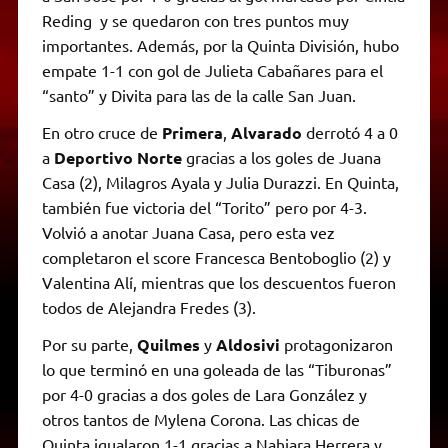
Reding y se quedaron con tres puntos muy
importantes. Además, por la Quinta División, hubo
empate 1-1 con gol de Julieta Cabañares para el
“santo” y Divita para las de la calle San Juan.
En otro cruce de
Primera
,
Alvarado
derrotó 4 a 0
a
Deportivo Norte
gracias a los goles de Juana
Casa (2), Milagros Ayala y Julia Durazzi. En Quinta,
también fue victoria del “Torito” pero por 4-3.
Volvió a anotar Juana Casa, pero esta vez
completaron el score Francesca Bentoboglio (2) y
Valentina Alí, mientras que los descuentos fueron
todos de Alejandra Fredes (3).
Por su parte,
Quilmes
y
Aldosivi
protagonizaron
lo que terminó en una goleada de las “Tiburonas”
por 4-0 gracias a dos goles de Lara González y
otros tantos de Mylena Corona. Las chicas de
Quinta igualaron 1-1 gracias a Nahiara Herrera y