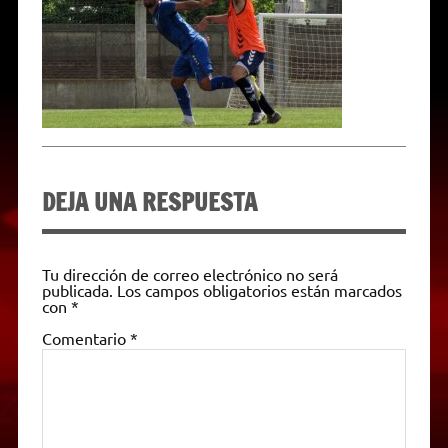
p
m
k
e
k
i
r
e
n
d
l
y
DEJA UNA RESPUESTA
Tu dirección de correo electrónico no será
publicada.
Los campos obligatorios están marcados
con
*
Comentario
*