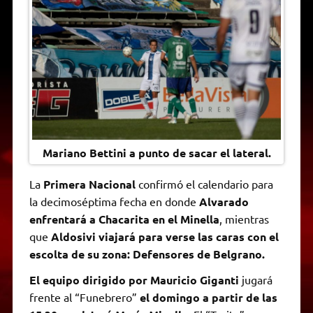
A
r
e
o
n
i
F
p
a
r
o
g
n
r
p
m
k
e
k
i
r
e
n
d
l
y
Mariano Bettini a punto de sacar el lateral.
La
Primera Nacional
confirmó el calendario para
la decimoséptima fecha en donde
Alvarado
enfrentará a Chacarita en el Minella
, mientras
que
Aldosivi viajará para verse las caras con el
escolta de su zona: Defensores de Belgrano.
El equipo dirigido por Mauricio Giganti
jugará
frente al “Funebrero”
el domingo a partir de las