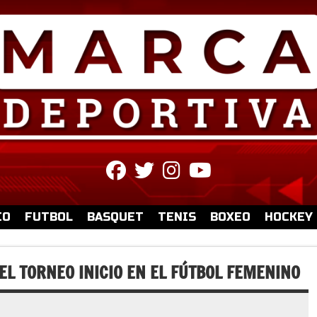
fab
fab
fab
fab
fa-
fa-
fa-
fa-
facebook
twitter
instagram
youtube
IO
FUTBOL
BASQUET
TENIS
BOXEO
HOCKEY
EL TORNEO INICIO EN EL FÚTBOL FEMENINO