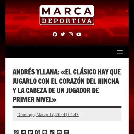
Skip
to
content
fab
fab
fab
fab
fa-
fa-
fa-
fa-
facebook
twitter
instagram
youtube
ANDRÉS YLLANA: «EL CLÁSICO HAY QUE
JUGARLO CON EL CORAZÓN DEL HINCHA
Y LA CABEZA DE UN JUGADOR DE
PRIMER NIVEL»
Domingo, Marzo 17, 2024 | 01:43
W
T
T
F
M
C
E
P