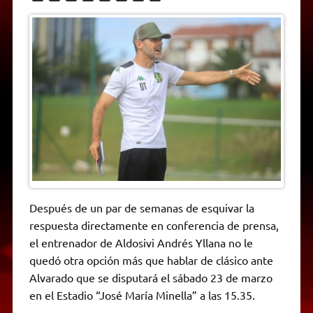
h
e
w
a
e
o
m
r
a
l
i
c
s
p
a
i
t
e
t
e
s
y
i
n
s
g
t
b
e
L
l
t
A
r
e
o
n
i
F
p
a
r
o
g
n
r
p
m
k
e
k
i
r
e
n
d
l
y
Después de un par de semanas de esquivar la
respuesta directamente en conferencia de prensa,
el entrenador de Aldosivi Andrés Yllana no le
quedó otra opción más que hablar de clásico ante
Alvarado que se disputará el sábado 23 de marzo
en el Estadio “José María Minella” a las 15.35.