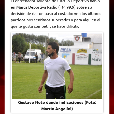
El entrenador saliente de Círculo Deportivo habló
t
e
t
e
s
y
i
n
en Marca Deportiva Radio (FM 99.9) sobre su
s
g
t
b
e
L
l
t
A
r
e
o
n
i
F
decisión de dar un paso al costado: «en los últimos
p
a
r
o
g
n
r
p
m
k
e
k
i
partidos nos sentimos superados y para alguien al
r
e
que le gusta competir, se hace difícil».
n
d
l
y
Gustavo Noto dando indicaciones (Foto:
Martín Angelini)