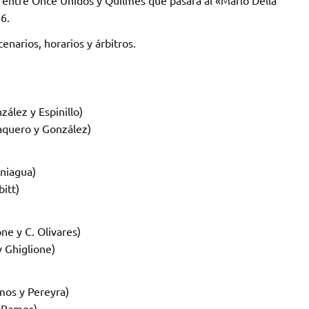
á entre Once Unidos y Quilmes que pasará al «Mario Della
16.
narios, horarios y árbitros.
ález y Espinillo)
aquero y González)
aniagua)
itt)
ne y C. Olivares)
y Ghiglione)
mos y Pereyra)
y Ramos)