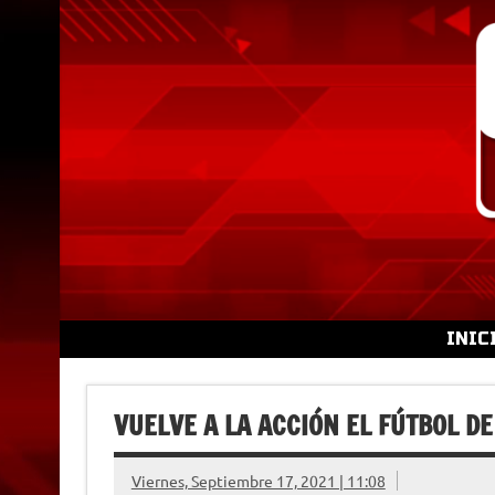
Skip
to
content
INIC
VUELVE A LA ACCIÓN EL FÚTBOL D
Viernes, Septiembre 17, 2021 | 11:08