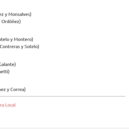
ez y Monsalves)
y Ordóñez)
Sotelo y Montero)
Contreras y Sotelo)
Galante)
etti)
mez y Correa)
ra Local