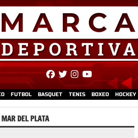
fab
fab
fab
fab
fa-
fa-
fa-
fa-
facebook
twitter
instagram
youtube
IO
FUTBOL
BASQUET
TENIS
BOXEO
HOCKEY
E MAR DEL PLATA