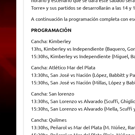
horario y escenario que se dará este sábado ser
Torre» y sus partidos se desarrollarán a las 14 y 
A continuación la programación completa con esce
PROGRAMACIÓN
Cancha: Kimberley
13hs, Kimberley vs Independiente (Baquero, Gonz
15:30hs, Kimberley vs Independiente (Miguel, B
Cancha: Atlético Mar del Plata
13:30hs, San José vs Nación (López, Babbitt y P
15:30hs, San José vs Nación (Millas, López y Babb
Cancha: San lorenzo
13:30hs, San Lorenzo vs Alvarado (Scuffi, Ghiglio
15:30hs, San Lorenzo vs Alvarado (Mella, Scuffi 
Cancha: Quilmes
13:30hs, Peñarol vs Mar del Plata (M. Núñez, Ra
15:30hs, Peñarol vs Mar del Plata (Roja, Núñez 