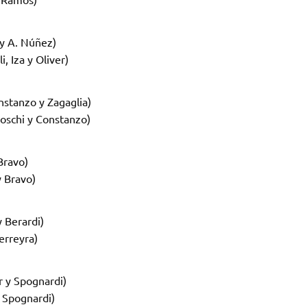
 y A. Núñez)
, Iza y Oliver)
nstanzo y Zagaglia)
Foschi y Constanzo)
Bravo)
y Bravo)
y Berardi)
erreyra)
 y Spognardi)
 Spognardi)