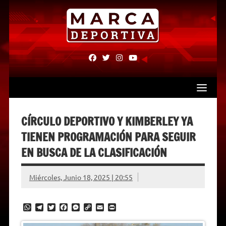
Skip
to
content
fab
fab
fab
fab
fa-
fa-
fa-
fa-
facebook
twitter
instagram
youtube
CÍRCULO DEPORTIVO Y KIMBERLEY YA
TIENEN PROGRAMACIÓN PARA SEGUIR
EN BUSCA DE LA CLASIFICACIÓN
Miércoles, Junio 18, 2025 | 20:55
W
T
T
F
M
C
E
P
h
e
w
a
e
o
m
r
a
l
i
c
s
p
a
i