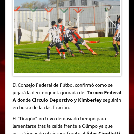
t
e
t
e
s
y
i
n
s
g
t
b
e
L
l
t
A
r
e
o
n
i
F
p
a
r
o
g
n
r
p
m
k
e
k
i
r
e
n
d
l
y
El Consejo Federal de Fútbol confirmó como se
jugará la decimoquinta jornada del
Torneo Federal
A
donde
Circulo Deportivo y Kimberley
seguirán
en busca de la clasificación.
El “Dragón” no tuvo demasiado tiempo para
lamentarse tras la caída frente a Olimpo ya que
estará jugando el viernes frente al
líder Cipolletti