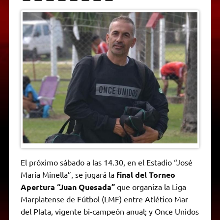
h
e
w
a
e
o
m
r
a
l
i
c
s
p
a
i
t
e
t
e
s
y
i
n
s
g
t
b
e
L
l
t
A
r
e
o
n
i
F
p
a
r
o
g
n
r
p
m
k
e
k
i
r
e
n
d
l
y
El próximo sábado a las 14.30, en el Estadio “José
María Minella”, se jugará la
final del Torneo
Apertura “Juan Quesada”
que organiza la Liga
Marplatense de Fútbol (LMF) entre Atlético Mar
del Plata, vigente bi-campeón anual; y Once Unidos