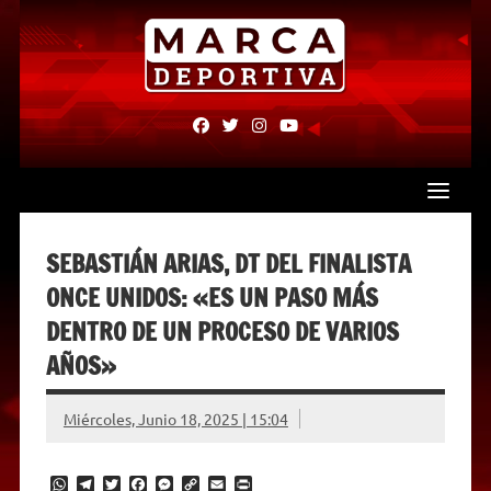
Skip
to
content
fab
fab
fab
fab
fa-
fa-
fa-
fa-
facebook
twitter
instagram
youtube
SEBASTIÁN ARIAS, DT DEL FINALISTA
ONCE UNIDOS: «ES UN PASO MÁS
DENTRO DE UN PROCESO DE VARIOS
AÑOS»
Miércoles, Junio 18, 2025 | 15:04
W
T
T
F
M
C
E
P