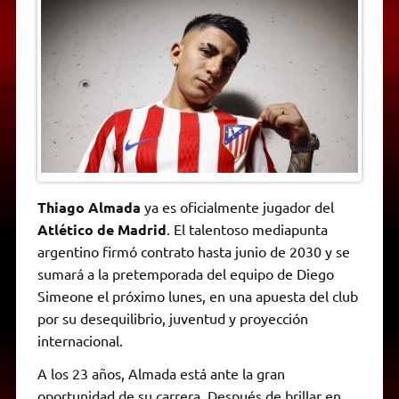
t
e
t
e
s
y
i
n
s
g
t
b
e
L
l
t
A
r
e
o
n
i
F
p
a
r
o
g
n
r
p
m
k
e
k
i
r
e
n
d
l
y
Thiago Almada
ya es oficialmente jugador del
Atlético de Madrid
. El talentoso mediapunta
argentino firmó contrato hasta junio de 2030 y se
sumará a la pretemporada del equipo de Diego
Simeone el próximo lunes, en una apuesta del club
por su desequilibrio, juventud y proyección
internacional.
A los 23 años, Almada está ante la gran
oportunidad de su carrera. Después de brillar en